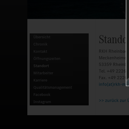
Stando
Übersicht
Chronik
RKH Rheinbach
Kontakt
Meckenheimer 
Öffnungszeiten
53359 Rheinb
Standort
Tel. +49 2226 
Mitarbeiter
Fax. +49 2226
Karriere
info(at)rkh-mb
Qualitätsmanagement
Facebook
>> zurück zur 
Instagram