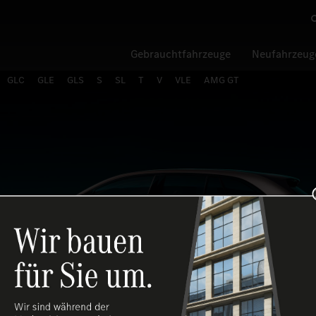
Gebrauchtfahrzeuge
Neufahrzeug
GLC
GLE
GLS
S
SL
T
V
VLE
AMG GT