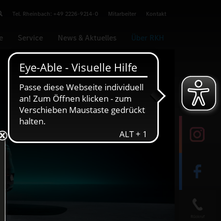
Tel. Rheinbach: +49 2226-9214-0
Mitarbeiter
Kontakt
e
Service
News & Aktuelles
Über RKH