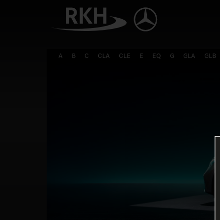
A
B
C
CLA
CLE
E
EQ
G
GLA
GLB