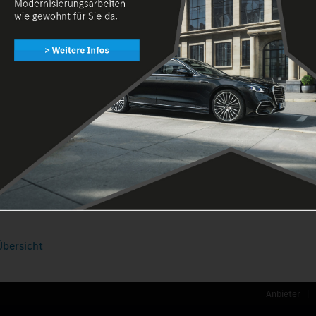
rt der RKH Rheinbach
er Kraftwagen Handelsgesellschaft mbH
Straße 12
ach
92140
 921450
.de
Übersicht
Anbieter
|