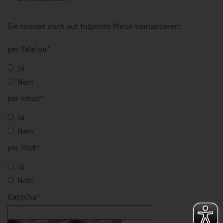
Sie können mich auf folgende Weise kontaktieren:
per Telefon
*
Ja
Nein
per Email
*
Ja
Nein
per Post
*
Ja
Nein
Captcha
*