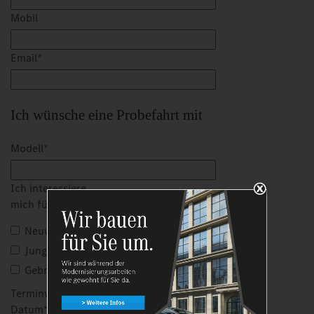
Mobil
Email
*
Ich wünsche eine Probefahrt mit
Modell
*
Ich interessiere
mich für einen:
*
Neuwagen
Jungen Stern
Gebrauchtwagen
Terminwunsch
Datum
*