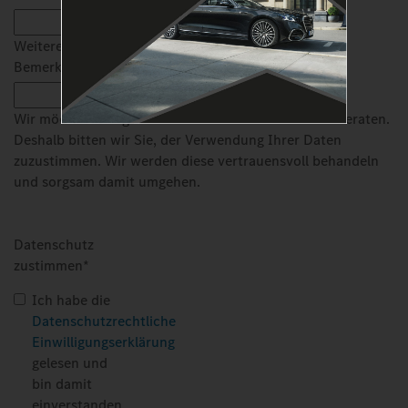
Weitere
Bemerkungen
Wir möchten Sie gerne individuell informieren und beraten.
Deshalb bitten wir Sie, der Verwendung Ihrer Daten
zuzustimmen. Wir werden diese vertrauensvoll behandeln
und sorgsam damit umgehen.
Datenschutz
zustimmen
*
Ich habe die
Datenschutzrechtliche
Einwilligungserklärung
gelesen und
bin damit
einverstanden.