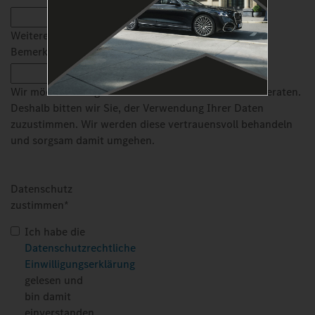
Weitere
Bemerkungen
Wir möchten Sie gerne individuell informieren und beraten.
Deshalb bitten wir Sie, der Verwendung Ihrer Daten
zuzustimmen. Wir werden diese vertrauensvoll behandeln
und sorgsam damit umgehen.
Datenschutz
zustimmen
*
Ich habe die
Datenschutzrechtliche
Einwilligungserklärung
gelesen und
bin damit
einverstanden.