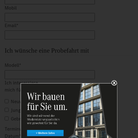
Mobil
Email
*
Ich wünsche eine Probefahrt mit
Modell
*
Ich interessiere
mich für einen:
*
Neuwagen
Jungen Stern
Gebrauchtwagen
Terminwunsch
Datum
*