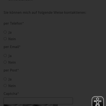
Sie können mich auf folgende Weise kontaktieren:
per Telefon
*
Ja
Nein
per Email
*
Ja
Nein
per Post
*
Ja
Nein
Captcha
*