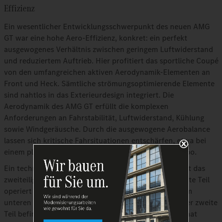
Effizienz
Ein wesentlicher Entwicklungsschwerpunkt des neuen AMG
GT war eine hohe Aero-Effizienz, konkret: ein perfekt
ausgewogenes Verhältnis zwischen geringem Luftwiderstand
und reduziertem Auftrieb. Hier profitiert das sportliche Coupé
von den umfangreichen aktiven Aerodynamik-Elementen an
Front und Heck. Sämtliche strömungsoptimierende Elemente
sind nahtlos in das Exterieurdesign integriert. Die
Aerodynamik des AMG GT erfüllt die komplexen
Anforderungen an Fahrstabilität, Luftwiderstand, Kühlung
sowie Windgeräusche. Durch die ausgewogene Aerobalance
lassen sich kritische Fahrsituationen entschärfen, etwa bei
einem plötzlichen Ausweichmanöver mit hohem Tempo.
Ein technisches Highlight bei der Aero-Entwicklung ist das
zweiteilige, aktive Luftregelsystem AIRPANEL. Der erste Teil
operiert mit senkrechten Lamellen, die sich hinter dem
unteren Lufteinlass in der Frontschürze verbergen. Der zweite
Teil befindet sich hinter dem oberen Lufteinlass und hat