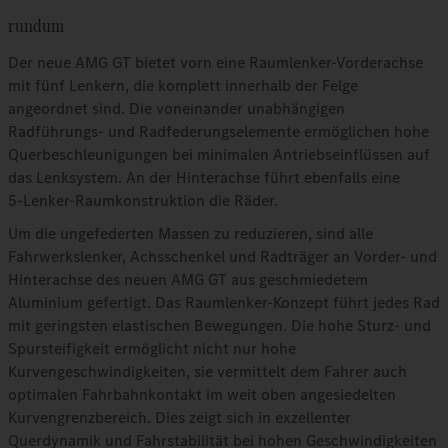
rundum
Der neue AMG GT bietet vorn eine Raumlenker-Vorderachse
mit fünf Lenkern, die komplett innerhalb der Felge
angeordnet sind. Die voneinander unabhängigen
Radführungs- und Radfederungselemente ermöglichen hohe
Querbeschleunigungen bei minimalen Antriebseinflüssen auf
das Lenksystem. An der Hinterachse führt ebenfalls eine
5‑Lenker-Raumkonstruktion die Räder.
Um die ungefederten Massen zu reduzieren, sind alle
Fahrwerkslenker, Achsschenkel und Radträger an Vorder- und
Hinterachse des neuen AMG GT aus geschmiedetem
Aluminium gefertigt. Das Raumlenker-Konzept führt jedes Rad
mit geringsten elastischen Bewegungen. Die hohe Sturz- und
Spursteifigkeit ermöglicht nicht nur hohe
Kurvengeschwindigkeiten, sie vermittelt dem Fahrer auch
optimalen Fahrbahnkontakt im weit oben angesiedelten
Kurvengrenzbereich. Dies zeigt sich in exzellenter
Querdynamik und Fahrstabilität bei hohen Geschwindigkeiten