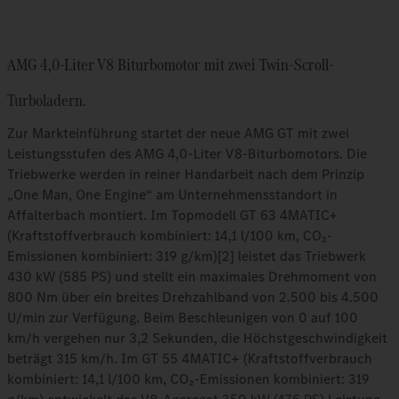
AMG 4,0-Liter V8 Biturbomotor mit zwei Twin-Scroll-
Turboladern.
Zur Markteinführung startet der neue AMG GT mit zwei
Leistungsstufen des AMG 4,0‑Liter V8‑Biturbomotors. Die
Triebwerke werden in reiner Handarbeit nach dem Prinzip
„One Man, One Engine“ am Unternehmensstandort in
Affalterbach montiert. Im Topmodell GT 63 4MATIC+
(Kraftstoffverbrauch kombiniert: 14,1 l/100 km, CO₂-
Emissionen kombiniert: 319 g/km)[2] leistet das Triebwerk
430 kW (585 PS) und stellt ein maximales Drehmoment von
800 Nm über ein breites Drehzahlband von 2.500 bis 4.500
U/min zur Verfügung. Beim Beschleunigen von 0 auf 100
km/h vergehen nur 3,2 Sekunden, die Höchstgeschwindigkeit
beträgt 315 km/h. Im GT 55 4MATIC+ (Kraftstoffverbrauch
kombiniert: 14,1 l/100 km, CO₂-Emissionen kombiniert: 319