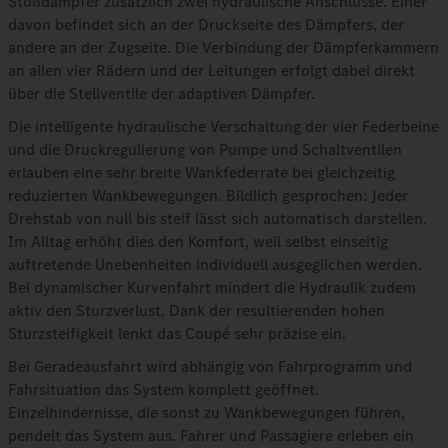
Stoßdämpfer zusätzlich zwei hydraulische Anschlüsse. Einer
davon befindet sich an der Druckseite des Dämpfers, der
andere an der Zugseite. Die Verbindung der Dämpferkammern
an allen vier Rädern und der Leitungen erfolgt dabei direkt
über die Stellventile der adaptiven Dämpfer.
Die intelligente hydraulische Verschaltung der vier Federbeine
und die Druckregulierung von Pumpe und Schaltventilen
erlauben eine sehr breite Wankfederrate bei gleichzeitig
reduzierten Wankbewegungen. Bildlich gesprochen: Jeder
Drehstab von null bis steif lässt sich automatisch darstellen.
Im Alltag erhöht dies den Komfort, weil selbst einseitig
auftretende Unebenheiten individuell ausgeglichen werden.
Bei dynamischer Kurvenfahrt mindert die Hydraulik zudem
aktiv den Sturzverlust. Dank der resultierenden hohen
Sturzsteifigkeit lenkt das Coupé sehr präzise ein.
Bei Geradeausfahrt wird abhängig von Fahrprogramm und
Fahrsituation das System komplett geöffnet.
Einzelhindernisse, die sonst zu Wankbewegungen führen,
pendelt das System aus. Fahrer und Passagiere erleben ein