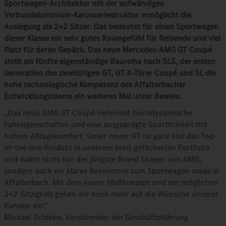
Sportwagen-Architektur mit der aufwändigen
Verbundaluminium-Karosseriestruktur ermöglicht die
Auslegung als 2+2 Sitzer. Das bedeutet für einen Sportwagen
dieser Klasse ein sehr gutes Raumgefühl für Reisende und viel
Platz für deren Gepäck. Das neue Mercedes‑AMG GT Coupé
stellt als fünfte eigenständige Baureihe nach SLS, der ersten
Generation des zweitürigen GT, GT 4‑Türer Coupé und SL die
hohe technologische Kompetenz des Affalterbacher
Entwicklungsteams ein weiteres Mal unter Beweis.
„Das neue AMG GT Coupé verbindet hochdynamische
Fahreigenschaften und eine ausgeprägte Sportlichkeit mit
hohem Alltagskomfort. Unser neuer GT ist ganz klar das Top-
of-the-line Produkt in unserem breit gefächerten Portfolio
und damit nicht nur der jüngste Brand Shaper von AMG,
sondern auch ein klares Bekenntnis zum Sportwagen made in
Affalterbach. Mit dem neuen Maßkonzept und der möglichen
2+2‑Sitzigkeit gehen wir noch mehr auf die Wünsche unserer
Kunden ein.“
Michael Schiebe, Vorsitzender der Geschäftsführung