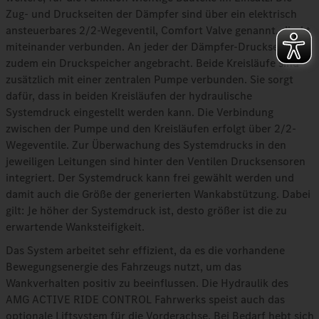
Zug- und Druckseiten der Dämpfer sind über ein elektrisch
ansteuerbares 2/2-Wegeventil, Comfort Valve genannt, direkt
miteinander verbunden. An jeder der Dämpfer-Druckseiten ist
zudem ein Druckspeicher angebracht. Beide Kreisläufe sind
zusätzlich mit einer zentralen Pumpe verbunden. Sie sorgt
dafür, dass in beiden Kreisläufen der hydraulische
Systemdruck eingestellt werden kann. Die Verbindung
zwischen der Pumpe und den Kreisläufen erfolgt über 2/2-
Wegeventile. Zur Überwachung des Systemdrucks in den
jeweiligen Leitungen sind hinter den Ventilen Drucksensoren
integriert. Der Systemdruck kann frei gewählt werden und
damit auch die Größe der generierten Wankabstützung. Dabei
gilt: Je höher der Systemdruck ist, desto größer ist die zu
erwartende Wanksteifigkeit.
Das System arbeitet sehr effizient, da es die vorhandene
Bewegungsenergie des Fahrzeugs nutzt, um das
Wankverhalten positiv zu beeinflussen. Die Hydraulik des
AMG ACTIVE RIDE CONTROL Fahrwerks speist auch das
optionale Liftsystem für die Vorderachse. Bei Bedarf hebt sich