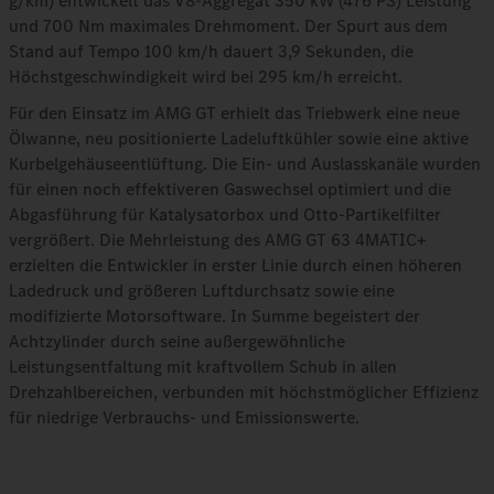
g/km) entwickelt das V8-Aggregat 350 kW (476 PS) Leistung
und 700 Nm maximales Drehmoment. Der Spurt aus dem
Stand auf Tempo 100 km/h dauert 3,9 Sekunden, die
Höchstgeschwindigkeit wird bei 295 km/h erreicht.
Für den Einsatz im AMG GT erhielt das Triebwerk eine neue
Ölwanne, neu positionierte Ladeluftkühler sowie eine aktive
Kurbelgehäuseentlüftung. Die Ein- und Auslasskanäle wurden
für einen noch effektiveren Gaswechsel optimiert und die
Abgasführung für Katalysatorbox und Otto-Partikelfilter
vergrößert. Die Mehrleistung des AMG GT 63 4MATIC+
erzielten die Entwickler in erster Linie durch einen höheren
Ladedruck und größeren Luftdurchsatz sowie eine
modifizierte Motorsoftware. In Summe begeistert der
Achtzylinder durch seine außergewöhnliche
Leistungsentfaltung mit kraftvollem Schub in allen
Drehzahlbereichen, verbunden mit höchstmöglicher Effizienz
für niedrige Verbrauchs- und Emissionswerte.