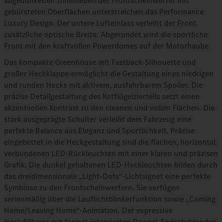
abgedunkelten Innenleben der Frontscheinwerfer mit
gebürsteten Oberflächen unterstreichen das Performance
Luxury Design. Der untere Lufteinlass verleiht der Front
zusätzliche optische Breite. Abgerundet wird die sportliche
Front mit den kraftvollen Powerdomes auf der Motorhaube.
Das kompakte Greenhouse mit Fastback-Silhouette und
großer Heckklappe ermöglicht die Gestaltung eines niedrigen
und runden Hecks mit aktivem, ausfahrbarem Spoiler. Die
präzise Detailgestaltung des Kotflügelzierteils setzt einen
akzentvollen Kontrast zu den cleanen und vollen Flächen. Die
stark ausgeprägte Schulter verleiht dem Fahrzeug eine
perfekte Balance aus Eleganz und Sportlichkeit. Präzise
eingebettet in die Heckgestaltung sind die flachen, horizontal
verbundenen LED-Rückleuchten mit einer klaren und präzisen
Grafik. Die dunkel gehaltenen LED-Heckleuchten bilden durch
das dreidimensionale „Light‑Dots“‑Lichtsignet eine perfekte
Symbiose zu den Frontscheinwerfern. Sie verfügen
serienmäßig über die Lauflichtblinkerfunktion sowie „Coming
Home/Leaving Home“-Animation. Der expressive
Heckdiffusor mit formal-integrierten Doppel-Endrohrblenden