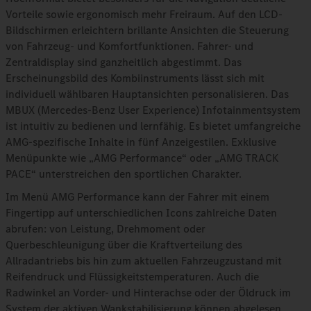
Vorteile sowie ergonomisch mehr Freiraum. Auf den LCD-
Bildschirmen erleichtern brillante Ansichten die Steuerung
von Fahrzeug- und Komfortfunktionen. Fahrer- und
Zentraldisplay sind ganzheitlich abgestimmt. Das
Erscheinungsbild des Kombiinstruments lässt sich mit
individuell wählbaren Hauptansichten personalisieren. Das
MBUX (Mercedes-Benz User Experience) Infotainmentsystem
ist intuitiv zu bedienen und lernfähig. Es bietet umfangreiche
AMG-spezifische Inhalte in fünf Anzeigestilen. Exklusive
Menüpunkte wie „AMG Performance“ oder „AMG TRACK
PACE“ unterstreichen den sportlichen Charakter.
Im Menü AMG Performance kann der Fahrer mit einem
Fingertipp auf unterschiedlichen Icons zahlreiche Daten
abrufen: von Leistung, Drehmoment oder
Querbeschleunigung über die Kraftverteilung des
Allradantriebs bis hin zum aktuellen Fahrzeugzustand mit
Reifendruck und Flüssigkeitstemperaturen. Auch die
Radwinkel an Vorder- und Hinterachse oder der Öldruck im
System der aktiven Wankstabilisierung können abgelesen