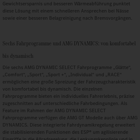
Gewichtsersparnis und besseren Wärmeabführung punktet
diese Lösung mit einem schnelleren Ansprechen bei Nässe
sowie einer besseren Belagreinigung nach Bremsvorgängen.
Sechs Fahrprogramme und AMG DYNAMICS: von komfortabel
bis dynamisch
Die sechs AMG DYNAMIC SELECT Fahrprogramme „Glätte“,
„Comfort“, „Sport“, „Sport +“, „Individual“ und „RACE“
ermöglichen eine große Spreizung der Fahrzeugcharakteristik
von komfortabel bis dynamisch. Die einzelnen
Fahrprogramme bieten ein individuelles Fahrerlebnis, präzise
zugeschnitten auf unterschiedliche Fahrbedingungen. Als
Feature im Rahmen der AMG DYNAMIC SELECT
Fahrprogramme verfügen die AMG GT Modelle auch über AMG
DYNAMICS. Diese integrierte Fahrdynamikregelung erweitert
die stabilisierenden Funktionen des ESP® um agilisierende
Eingriffe in die Allradregelung, die Lenkungskennlinie und in