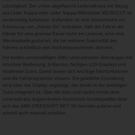
Leichtigkeit. Der unten abgeflachte Lenkradkranz mit Bezug
aus Leder Nappa oder Leder Nappa/Mikrofaser MICROCUT ist
serienmäßig beheizbar. Außerdem ist eine Sensormatte zur
Erkennung von „Hands‑On“ enthalten. Hält der Fahrer die
Hände für eine gewisse Dauer nicht am Lenkrad, wird eine
Warnkaskade gestartet, die bei weiterer Inaktivität des
Fahrers schließlich den Nothalteassistenten aktiviert.
Die beiden serienmäßigen AMG Lenkradtasten überzeugen mit
intuitiver Bedienung, brillanten, farbigen LCD‑Displays und
modernen Icons. Damit lassen sich wichtige Fahrfunktionen
und die Fahrprogramme steuern. Die gewählte Einstellung
wird über das Display angezeigt, das direkt in der jeweiligen
Taste integriert ist. Über die links und rechts hinter dem
Lenkradkranz angeordneten Aluminium-Schaltpaddles lässt
sich das AMG SPEEDSHIFT MCT 9G Getriebe präzise und
schnell auch manuell schalten.