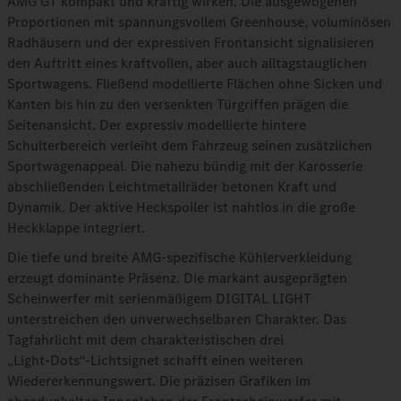
AMG GT kompakt und kräftig wirken. Die ausgewogenen
Proportionen mit spannungsvollem Greenhouse, voluminösen
Radhäusern und der expressiven Frontansicht signalisieren
den Auftritt eines kraftvollen, aber auch alltagstauglichen
Sportwagens. Fließend modellierte Flächen ohne Sicken und
Kanten bis hin zu den versenkten Türgriffen prägen die
Seitenansicht. Der expressiv modellierte hintere
Schulterbereich verleiht dem Fahrzeug seinen zusätzlichen
Sportwagenappeal. Die nahezu bündig mit der Karosserie
abschließenden Leichtmetallräder betonen Kraft und
Dynamik. Der aktive Heckspoiler ist nahtlos in die große
Heckklappe integriert.
Die tiefe und breite AMG‑spezifische Kühlerverkleidung
erzeugt dominante Präsenz. Die markant ausgeprägten
Scheinwerfer mit serienmäßigem DIGITAL LIGHT
unterstreichen den unverwechselbaren Charakter. Das
Tagfahrlicht mit dem charakteristischen drei
„Light‑Dots“‑Lichtsignet schafft einen weiteren
Wiedererkennungswert. Die präzisen Grafiken im