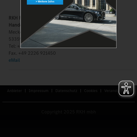
RKH Rheinbacher Kraftwagen
Handelsgesellschaft mbH
Meckenheimer Straße 12
53359 Rheinbach
Tel: +49 2226 92140
Fax. +49 2226 921450
eMail
Anbieter
|
Impressum
|
Datenschutz
|
Cookies
|
Veranstaltungen
Copyright 2025 RKH mbh