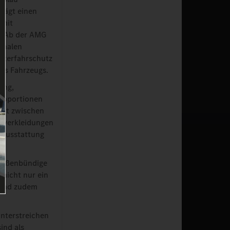
trägt einen
 mit
d. Ab der AMG
ionalen
nterfahrschutz
des Fahrzeugs.
ung,
Proportionen
eit zwischen
ufverkleidungen
erausstattung
 außenbündige
 nicht nur ein
sind zudem
unterstreichen
ind als