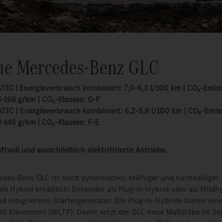
ue Mercedes-Benz GLC
IC | Energieverbrauch kombiniert: 7,0-6,3 l/100 km | CO₂-Emis
5-166 g/km | CO₂-Klassen: G-F
IC | Energieverbrauch kombiniert: 6,2-5,6 l/100 km | CO₂-Emis
3-146 g/km | CO₂-Klassen: F-E
tvoll und ausschließlich elektrifizierte Antriebe.
des-Benz GLC ist noch dynamischer, kräftiger und nachhaltiger. 
als Hybrid erhältlich: Entweder als Plug-in-Hybrid oder als Mildh
nd integriertem Startergenerator. Die Plug-in-Hybride bieten ein
00 Kilometern (WLTP). Damit setzt der GLC neue Maßstäbe im S