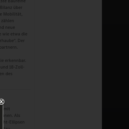
kste Baureihe
Bilanz über
 Mobilität,
C zählen
nd neue
 wie etwa die
rhaube“. Der
partnern.
ie erkennbar.
und 18-Zoll-
nen des
t mit
etonen. Als
cht-Ellipsen
 Blau