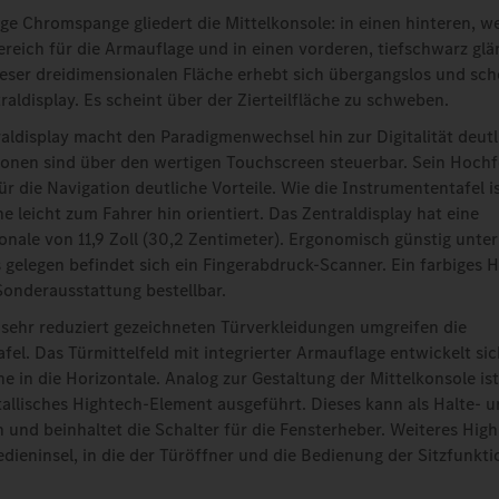
ge Chromspange gliedert die Mittelkonsole: in einen hinteren, w
ereich für die Armauflage und in einen vorderen, tiefschwarz gl
ieser dreidimensionalen Fläche erhebt sich übergangslos und sc
aldisplay. Es scheint über der Zierteilfläche zu schweben.
aldisplay macht den Paradigmenwechsel hin zur Digitalität deutl
onen sind über den wertigen Touchscreen steuerbar. Sein Hochf
r die Navigation deutliche Vorteile. Wie die Instrumententafel is
e leicht zum Fahrer hin orientiert. Das Zentraldisplay hat eine
onale von 11,9 Zoll (30,2 Zentimeter). Ergonomisch günstig unte
s gelegen befindet sich ein Fingerabdruck-Scanner. Ein farbiges 
 Sonderausstattung bestellbar.
sehr reduziert gezeichneten Türverkleidungen umgreifen die
el. Das Türmittelfeld mit integrierter Armauflage entwickelt sic
he in die Horizontale. Analog zur Gestaltung der Mittelkonsole is
tallisches Hightech-Element ausgeführt. Dieses kann als Halte- u
und beinhaltet die Schalter für die Fensterheber. Weiteres Highl
ieninsel, in die der Türöffner und die Bedienung der Sitzfunktio