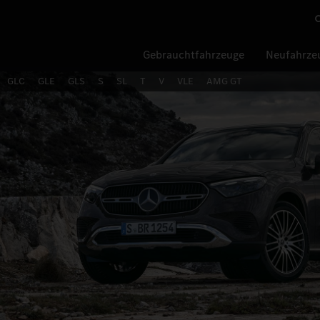
Gebrauchtfahrzeuge
Neufahrze
GLC
GLE
GLS
S
SL
T
V
VLE
AMG GT