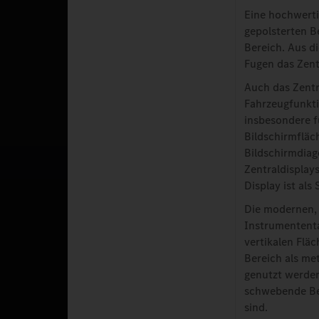
Eine hochwerti
gepolsterten B
Bereich. Aus d
Fugen das Zentr
Auch das Zentr
Fahrzeugfunkti
insbesondere fü
Bildschirmfläch
Bildschirmdiag
Zentraldisplay
Display ist als
Die modernen, 
Instrumententaf
vertikalen Fläc
Bereich als me
genutzt werden 
schwebende Bed
sind.