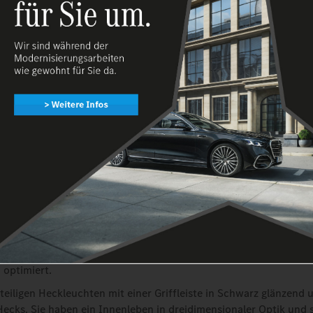
r markentypische SUV-Kühlergrill mit neu gestaltetem Ausschnitt 
ieser umfasst eine sportlich ausgebildete Lamelle in Grau matt
n und das Grillgitter mit vertikalen Lamellen in Schwarz glänzen
hlergrill mit Mercedes-Benz Pattern erhältlich: einem dreidimens
 mit chromglänzenden Oberflächen. Der neue optische Chrom-U
it starker Breitenbetonung verdeutlicht den Offroad-Charakter 
design ist geprägt von einer vollen, überspannten Flächengestalt
it präzisen und neuen Formkanten in den Seiten. Sie heben die 
tvollen Radhäuser hervor und schaffen zudem eine Ausgewogenh
froad-Performance. Erstmals ab AMG Line erhältlich sind Radla
 Sie betonen die Sportlichkeit der AMG Line. Ebenfalls als Sond
ptimierte Trittbretter sowie das Night-Paket erhältlich.
le des sportlich-souveränen Auftritts sind die breite Spur und
t 18 bis 20 Zoll. Mehrere der ab Werk angebotenen Räder zeigen
n in Glanzdreh‑Ästhetik und mit Bicolor-Oberflächen, sondern 
optimiert.
teiligen Heckleuchten mit einer Griffleiste in Schwarz glänzend 
Hecks. Sie haben ein Innenleben in dreidimensionaler Optik und s