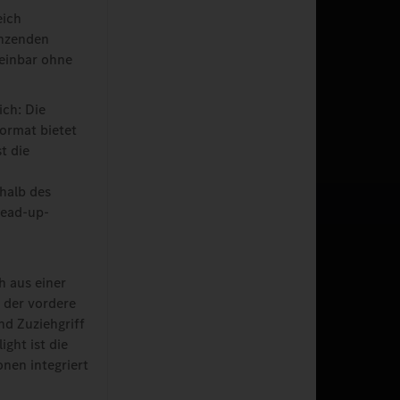
eich
änzenden
heinbar ohne
ich: Die
ormat bietet
t die
rhalb des
Head-up-
h aus einer
t der vordere
nd Zuziehgriff
ight ist die
nen integriert