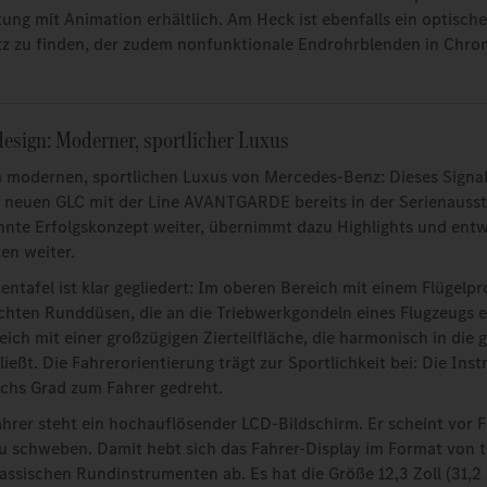
ung mit Animation erhältlich. Am Heck ist ebenfalls ein optisch
z zu finden, der zudem nonfunktionale Endrohrblenden in Chro
design: Moderner, sportlicher Luxus
modernen, sportlichen Luxus von Mercedes-Benz: Dieses Signal
neuen GLC mit der Line AVANTGARDE bereits in der Serienausst
nnte Erfolgskonzept weiter, übernimmt dazu Highlights und entwi
en weiter.
ntafel ist klar gegliedert: Im oberen Bereich mit einem Flügelpro
chten Runddüsen, die an die Triebwerkgondeln eines Flugzeugs e
eich mit einer großzügigen Zierteilfläche, die harmonisch in die
ließt. Die Fahrerorientierung trägt zur Sportlichkeit bei: Die Ins
sechs Grad zum Fahrer gedreht.
ahrer steht ein hochauflösender LCD-Bildschirm. Er scheint vor F
 zu schweben. Damit hebt sich das Fahrer-Display im Format von t
lassischen Rundinstrumenten ab. Es hat die Größe 12,3 Zoll (31,2