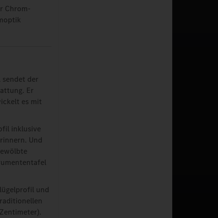
er Chrom-
moptik
 sendet der
attung. Er
ckelt es mit
fil inklusive
rinnern. Und
 gewölbte
trumententafel
lügelprofil und
raditionellen
 Zentimeter).