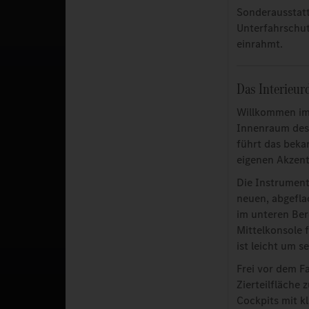
Sonderausstatt
Unterfahrschut
einrahmt.
Das Interieur
Willkommen im 
Innenraum des 
führt das beka
eigenen Akzent
Die Instrumente
neuen, abgefla
im unteren Ber
Mittelkonsole f
ist leicht um 
Frei vor dem F
Zierteilfläche
Cockpits mit k