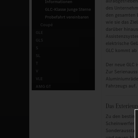
allradgetriebe
Informationen
des Unternehme
GLC-Klasse Junge Sterne
den gesamten L
Probefahrt vereinbaren
wie sie das Zi
Coupé
darüber hinau
GLE
Assistenzsyste
GLS
elektrische Ge
S
GLC kommt ab 
SL
T
Der neue GLC i
V
Zur Serienauss
Aluminiumräder
VLE
Fahrzeugs auf.
AMG GT
Das Exterieur
Zu den bestimm
Scheinwerfern,
Sonderausstatt
und neuen blau