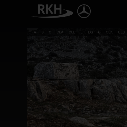
A
B
C
CLA
CLE
E
EQ
G
GLA
GLB