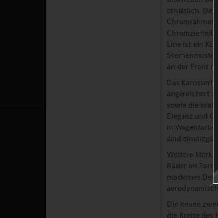
erhältlich. De
Chromrahmen. D
Chromzierteile
Line ist ein Kü
Sternenmuster
an der Front m
Das Karosserie
angereichert m
sowie die kraf
Eleganz und Of
in Wagenfarbe.
sind einstiegso
Weitere Merkma
Räder im Forma
modernes Desig
aerodynamisch 
Die neuen zwei
die Breite des 