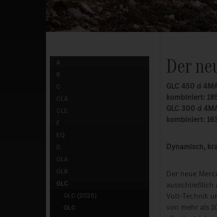
Der ne
A
B
GLC 450 d 4MAT
C
kombiniert: 18
CLA
GLC 300 d 4MAT
CLE
kombiniert: 16
E
EQ
Dynamisch, kraf
G
GLA
GLB
Der neue Merce
GLC
ausschließlich 
GLC (2025)
Volt-Technik u
von mehr als 1
GLC