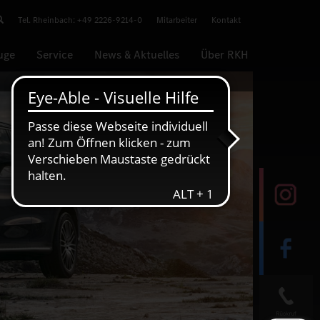
Tel. Rheinbach: +49 2226-9214-0
Mitarbeiter
Kontakt
uge
Service
News & Aktuelles
Über RKH