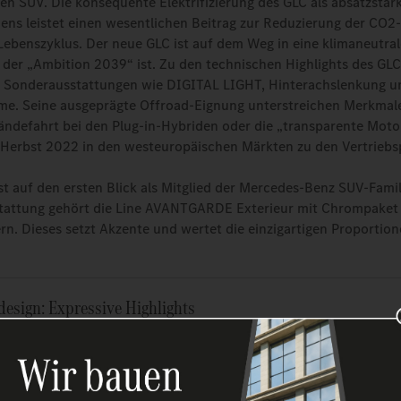
nen SUV. Die konsequente Elektrifizierung des GLC als absatzstär
ns leistet einen wesentlichen Beitrag zur Reduzierung der CO2-
ebenszyklus. Der neue GLC ist auf dem Weg in eine klimaneutrale
el der „Ambition 2039“ ist. Zu den technischen Highlights des GL
s Sonderausstattungen wie DIGITAL LIGHT, Hinterachslenkung u
me. Seine ausgeprägte Offroad-Eignung unterstreichen Merkmale
ländefahrt bei den Plug‑in-Hybriden oder die „transparente Moto
Herbst 2022 in den westeuropäischen Märkten zu den Vertriebs
st auf den ersten Blick als Mitglied der Mercedes-Benz SUV-Famil
tattung gehört die Line AVANTGARDE Exterieur mit Chrompaket 
n. Dieses setzt Akzente und wertet die einzigartigen Proportio
design: Expressive Highlights
enden Design-Highlights des GLC gehört die neu gestaltete Fron
 die unmittelbar an den Kühlergrill anschließen und die Breite b
ung sind DIGITAL LIGHT Scheinwerfer mit zusätzlichen Tagfahrli
en Zierteilen sowie einer aktiven Bodenbeleuchtung ebenfalls in