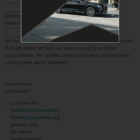
Weitere
Bemerkungen
Wir möchten Sie gerne individuell informieren und beraten.
Deshalb bitten wir Sie, der Verwendung Ihrer Daten
zuzustimmen. Wir werden diese vertrauensvoll behandeln
und sorgsam damit umgehen.
Datenschutz
zustimmen
*
Ich habe die
Datenschutzrechtliche
Einwilligungserklärung
gelesen und
bin damit
einverstanden.