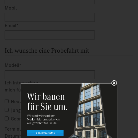
Mobil
Email
*
Ich wünsche eine Probefahrt mit
Modell
*
Ich interessiere
mich für einen:
*
Neuwagen
Jungen Stern
Gebrauchtwagen
Terminwunsch
Datum
*