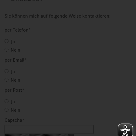
Sie können mich auf folgende Weise kontaktieren:
per Telefon
*
Ja
Nein
per Email
*
Ja
Nein
per Post
*
Ja
Nein
Captcha
*