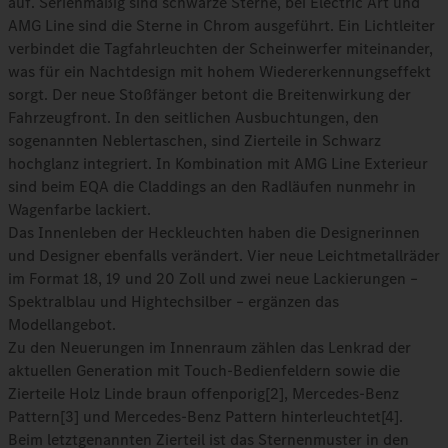
auf. Serienmäßig sind schwarze Sterne, bei Electric Art und
AMG Line sind die Sterne in Chrom ausgeführt. Ein Lichtleiter
verbindet die Tagfahrleuchten der Scheinwerfer miteinander,
was für ein Nachtdesign mit hohem Wiedererkennungseffekt
sorgt. Der neue Stoßfänger betont die Breitenwirkung der
Fahrzeugfront. In den seitlichen Ausbuchtungen, den
sogenannten Neblertaschen, sind Zierteile in Schwarz
hochglanz integriert. In Kombination mit AMG Line Exterieur
sind beim EQA die Claddings an den Radläufen nunmehr in
Wagenfarbe lackiert.
Das Innenleben der Heckleuchten haben die Designerinnen
und Designer ebenfalls verändert. Vier neue Leichtmetallräder
im Format 18, 19 und 20 Zoll und zwei neue Lackierungen –
Spektralblau und Hightechsilber – ergänzen das
Modellangebot.
Zu den Neuerungen im Innenraum zählen das Lenkrad der
aktuellen Generation mit Touch-Bedienfeldern sowie die
Zierteile Holz Linde braun offenporig[2], Mercedes-Benz
Pattern[3] und Mercedes-Benz Pattern hinterleuchtet[4].
Beim letztgenannten Zierteil ist das Sternenmuster in den