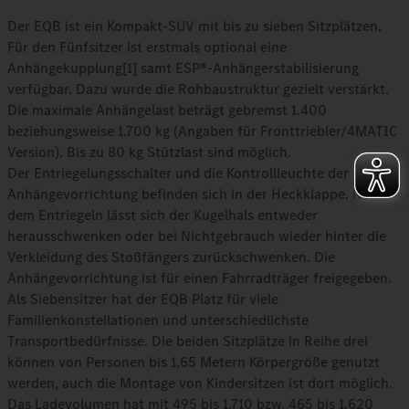
Der EQB ist ein Kompakt-SUV mit bis zu sieben Sitzplätzen.
Für den Fünfsitzer ist erstmals optional eine
Anhängekupplung[1] samt ESP®-Anhängerstabilisierung
verfügbar. Dazu wurde die Rohbaustruktur gezielt verstärkt.
Die maximale Anhängelast beträgt gebremst 1.400
beziehungsweise 1.700 kg (Angaben für Fronttriebler/4MATIC
Version). Bis zu 80 kg Stützlast sind möglich.
Der Entriegelungsschalter und die Kontrollleuchte der
Anhängevorrichtung befinden sich in der Heckklappe. Nach
dem Entriegeln lässt sich der Kugelhals entweder
herausschwenken oder bei Nichtgebrauch wieder hinter die
Verkleidung des Stoßfängers zurückschwenken. Die
Anhängevorrichtung ist für einen Fahrradträger freigegeben.
Als Siebensitzer hat der EQB Platz für viele
Familienkonstellationen und unterschiedlichste
Transportbedürfnisse. Die beiden Sitzplätze in Reihe drei
können von Personen bis 1,65 Metern Körpergröße genutzt
werden, auch die Montage von Kindersitzen ist dort möglich.
Das Ladevolumen hat mit 495 bis 1.710 bzw. 465 bis 1.620