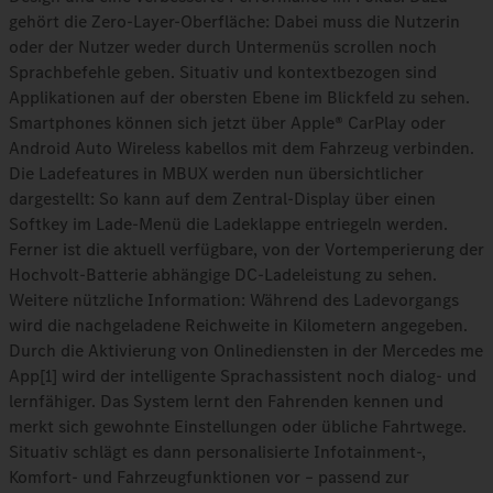
gehört die Zero-Layer-Oberfläche: Dabei muss die Nutzerin
oder der Nutzer weder durch Untermenüs scrollen noch
Sprachbefehle geben. Situativ und kontextbezogen sind
Applikationen auf der obersten Ebene im Blickfeld zu sehen.
Smartphones können sich jetzt über Apple® CarPlay oder
Android Auto Wireless kabellos mit dem Fahrzeug verbinden.
Die Ladefeatures in MBUX werden nun übersichtlicher
dargestellt: So kann auf dem Zentral-Display über einen
Softkey im Lade-Menü die Ladeklappe entriegeln werden.
Ferner ist die aktuell verfügbare, von der Vortemperierung der
Hochvolt-Batterie abhängige DC‑Ladeleistung zu sehen.
Weitere nützliche Information: Während des Ladevorgangs
wird die nachgeladene Reichweite in Kilometern angegeben.
Durch die Aktivierung von Onlinediensten in der Mercedes me
App[1] wird der intelligente Sprachassistent noch dialog- und
lernfähiger. Das System lernt den Fahrenden kennen und
merkt sich gewohnte Einstellungen oder übliche Fahrtwege.
Situativ schlägt es dann personalisierte Infotainment-,
Komfort- und Fahrzeugfunktionen vor – passend zur