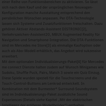
einer Reihe von Funktionsbereichen zu aktivieren. So lässt
sich nach dem Kauf und der ursprünglichen Neuwagen-
Konfiguration manche Ausstattung entsprechend den
persönlichen Wünschen anpassen. Per OTA-Technologie
lassen sich Systeme und Zusatzfunktionen freischalten. Dazu
gehören Aktiver Abstands-Assistent DISTRONIC[2],
Verkehrszeichen-Assistent20, MBUX Augmented Reality für
Navigation und Smartphone-Integration. Die OTA-Funktionen
sind im Mercedes me Store[3] als einmalige Kaufoption oder
auch als Abo-Modell erhältlich, das Angebot wird sukzessive
erweitert.
Mit dem optionalen Individualisierungs-Paket[4] für Mercedes
me connect Dienste halten zudem auf Wunsch Minigames wie
Sudoku, Shuffle Puck, Pairs, Match 3 sowie ein Quiz Einzug.
Diese Spiele wurden speziell für die Touchscreens und die
Touch-Control-Buttons am Lenkrad entwickelt. In
Kombination mit dem Burmester® Surround-Soundsystem
sind im Individualisierungs-Paket zusätzliche Sound
Experiences (Details siehe Kapitel „Mit der elektrischen
Intelligenz der größeren Modellbrüder“) enthalten.