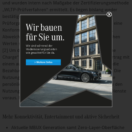
und wurden intern nach Maßgabe der Zertifizierungsmethode
„WLTP-Prüfverfahren“ ermittelt. Es liegen bislang weder
bestätigte Werte von einer amtlich anerkannten
Prüforganisation noch eine EG-Typgenehmigung noch eine
Konformitätsbescheinigung mit amtlichen Werten vor.
Abweichungen zwischen den Angaben und den amtlichen
Werten sind möglich.
[2] Um den Mercedes me connect Dienst „Mercedes me
Charge“ nutzen zu können, wird ein separater Ladevertrag mit
einem ausgewählten Drittanbieter benötigt, über den die
Bezahlung und Abrechnung der Ladevorgänge erfolgt. Die
Nutzung von Mercedes me connect Diensten setzt eine
persönliche Mercedes me ID sowie die Zustimmung zu den
Nutzungsbedingungen für die Mercedes me connect Dienste
voraus. Es gelten Länderbeschränkungen.
Mehr Konnektivität, Entertainment und aktive Sicherheit
Aktuelle MBUX Generation samt Zero-Layer-Oberfläche