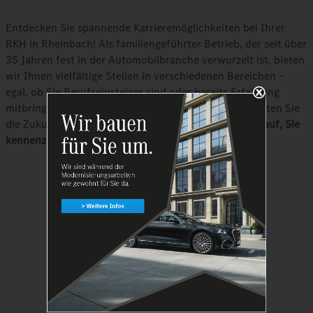
Entdecken Sie spannende Karrieremöglichkeiten bei Ihrer
RKH in Rheinbach! Als familiengeführter Betrieb, der seit über
35 Jahren fest in der Automobilbranche verwurzelt ist, bieten
wir Ihnen vielfältige Stellen in verschiedenen Bereichen –
egal, ob Sie Berufseinsteiger sind oder bereits Erfahrung
mitbringen. Werden Sie Teil unseres Teams und gestalten Sie
die Zukunft der Mobilität mit uns.
Wir freuen uns darauf, Sie
kennenzulernen!