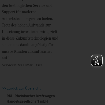
den bestmöglichen Service und
Support für moderne
Antriebstechnologien zu bieten.
Trotz des hohen Aufwands zur
Umsetzung investieren wir gezielt
in diese Zukunftstechnologien und
stellen uns damit langfristig für
unsere Kunden zukunftssicher
auf.“
Serviceleiter Elmar Esser
>> zurück zur Übersicht
RKH Rheinbacher Kraftwagen
Handelsgesellschaft mbH