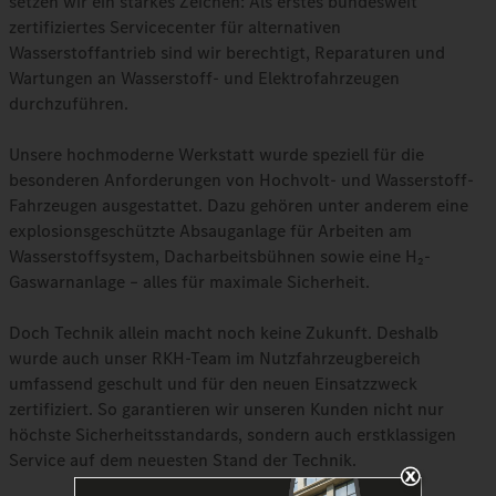
setzen wir ein starkes Zeichen: Als erstes bundesweit
zertifiziertes Servicecenter für alternativen
Wasserstoffantrieb sind wir berechtigt, Reparaturen und
Wartungen an Wasserstoff- und Elektrofahrzeugen
durchzuführen.
Unsere hochmoderne Werkstatt wurde speziell für die
besonderen Anforderungen von Hochvolt- und Wasserstoff-
Fahrzeugen ausgestattet. Dazu gehören unter anderem eine
explosionsgeschützte Absauganlage für Arbeiten am
Wasserstoffsystem, Dacharbeitsbühnen sowie eine H₂-
Gaswarnanlage – alles für maximale Sicherheit.
Doch Technik allein macht noch keine Zukunft. Deshalb
wurde auch unser RKH-Team im Nutzfahrzeugbereich
umfassend geschult und für den neuen Einsatzzweck
zertifiziert. So garantieren wir unseren Kunden nicht nur
höchste Sicherheitsstandards, sondern auch erstklassigen
Service auf dem neuesten Stand der Technik.