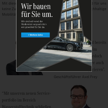
Mit dieser Investition beweisen wir: Innovationen sind für uns
keine Zukunftsmusik, sondern gelebte Praxis – für nachhaltige
Mobilität und den Erfolg unserer Kunden.
“In unserer Region sind bereits
viele Wasserstoffbusse im
Einsatz, bisher war es jedoch
nicht möglich, diese hier auch
zu warten oder zu reparieren”.
Geschäftsführer Axel Frey
“Mit unserem neuen Service-
portfolio im Bereich
Wasserstofftechnik schließen